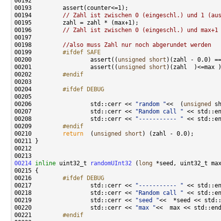
00194         
// Zahl ist zwischen 0 (eingeschl.) und 1 (au
00196         
// Zahl ist zwischen 0 (eingeschl.) und max+1
00198         
//also muss Zahl nur noch abgerundet werden
00199 
        #ifdef SAFE
00200 
                assert((
unsigned
short
)(zahl - 0.0) =
00201                 assert((
unsigned
short
00202 
        #endif
00203 
00204 
        #ifdef DEBUG 
00205 
00206                 std::cerr << 
"random "
<<  (
unsigned
00207                 std::cerr << 
"Random call "
00208                 std::cerr << 
"----------- "
00209 
        #endif 
00210 
return
  (
unsigned
short
00214
inline
 uint32_t 
randomUInt32
 (
long
00216 
        #ifdef DEBUG 
00217 
                std::cerr << 
"----------- "
00218                 std::cerr << 
"Random call "
00219                 std::cerr << 
"seed "
00220                 std::cerr << 
"max "
00221 
        #endif 