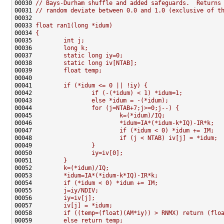
00030 
// Bays-Durham shuffle and added safeguards.  Returns
00031 
// random deviate between 0.0 and 1.0 (exclusive of t
00032 
00033 
float ran1(long *idum)
00034 
{
00035 
        int j;
00036 
        long k;
00037 
        static long iy=0;
00038 
        static long iv[NTAB];
00039 
        float temp;
00040 
00041 
        if (*idum <= 0 || !iy) {
00042 
                if (-(*idum) < 1) *idum=1;
00043 
                else *idum = -(*idum);
00044 
                for (j=NTAB+7;j>=0;j--) {
00045 
                        k=(*idum)/IQ;
00046 
                        *idum=IA*(*idum-k*IQ)-IR*k;
00047 
                        if (*idum < 0) *idum += IM;
00048 
                        if (j < NTAB) iv[j] = *idum;
00049 
                }
00050 
                iy=iv[0];
00051 
        }
00052 
        k=(*idum)/IQ;
00053 
        *idum=IA*(*idum-k*IQ)-IR*k;
00054 
        if (*idum < 0) *idum += IM;
00055 
        j=iy/NDIV;
00056 
        iy=iv[j];
00057 
        iv[j] = *idum;
00058 
        if ((temp=(float)(AM*iy)) > RNMX) return (flo
00059 
        else return temp;