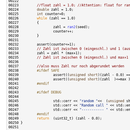
00222 
00223         
//float zahl = 1.0; //Attention: float for ra
00224         
double
00225         
int
00226         
while
00228                 zahl = 
ran2
00233         
// Zahl ist zwischen 0 (eingeschl.) und 1 (au
00235         
// Zahl ist zwischen 0 (eingeschl.) und max+1
00237         
//also muss Zahl nur noch abgerundet werden
00238 
        #ifdef SAFE
00239 
                assert((
unsigned
short
)(zahl - 0.0) =
00240                 assert((
unsigned
short
00241 
        #endif
00242 
00243 
        #ifdef DEBUG 
00244 
00245                 std::cerr << 
"random "
<<  (
unsigned
00246                 std::cerr << 
"Random call "
00247                 std::cerr << 
"----------- "
00248 
        #endif 
00249 
return