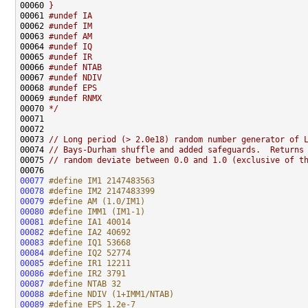
00060 
}
00061 
#undef IA
00062 
#undef IM
00063 
#undef AM
00064 
#undef IQ
00065 
#undef IR
00066 
#undef NTAB
00067 
#undef NDIV
00068 
#undef EPS
00069 
#undef RNMX
00070 
*/
00073 
// Long period (> 2.0e18) random number generator of 
00074 
// Bays-Durham shuffle and added safeguards.  Returns
00075 
// random deviate between 0.0 and 1.0 (exclusive of t
00077
#define IM1 2147483563
00078
#define IM2 2147483399
00079
#define AM (1.0/IM1)
00080
#define IMM1 (IM1-1)
00081
#define IA1 40014
00082
#define IA2 40692
00083
#define IQ1 53668
00084
#define IQ2 52774
00085
#define IR1 12211
00086
#define IR2 3791
00087
#define NTAB 32
00088
#define NDIV (1+IMM1/NTAB)
00089
#define EPS 1.2e-7