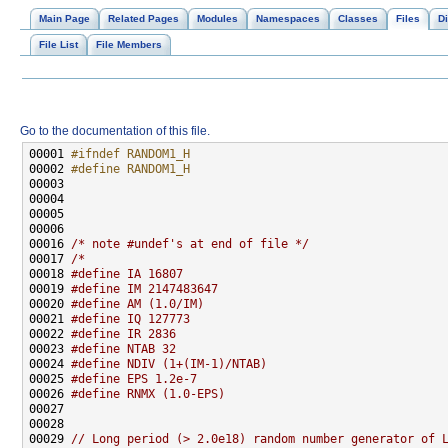
Main Page
Related Pages
Modules
Namespaces
Classes
Files
Di
File List
File Members
Go to the documentation of this file.
00001 
#ifndef RANDOM1_H
00002 
#define RANDOM1_H
00003 
00016 
/* note #undef's at end of file */
00017 
/*
00018 
#define IA 16807
00019 
#define IM 2147483647
00020 
#define AM (1.0/IM)
00021 
#define IQ 127773
00022 
#define IR 2836
00023 
#define NTAB 32
00024 
#define NDIV (1+(IM-1)/NTAB)
00025 
#define EPS 1.2e-7
00026 
#define RNMX (1.0-EPS)
00027 
00028 
00029 
// Long period (> 2.0e18) random number generator of 