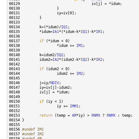
00134         k=(*idum)/
IQ1
00135         *idum=
IA1
*(*idum-k*
IQ1
)-k*
IR1
00137         
if
00138                 *idum += 
IM1
00140         k=idum2/
IQ2
00141         idum2=
IA2
*(idum2-k*
IQ2
)-k*
IR2
00143         
if
00144                 idum2 += 
IM2
00146         j=iy/
NDIV
00150         
if
00151                 iy += 
IMM1
00153         
return
 (temp = 
AM
*iy) > 
RNMX
 ? 
RNMX
00156 
#undef IM1
00157 
#undef IM2
00158 
#undef AM