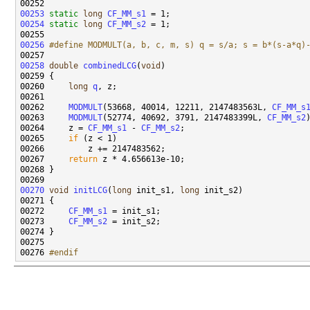
00253
static
long
CF_MM_s1
00254
static
long
CF_MM_s2
00256
#define MODMULT(a, b, c, m, s) q = s/a; s = b*(s-a*q)
00257 
00258
double
combinedLCG
(
void
00260     
long
q
00262     
MODMULT
(53668, 40014, 12211, 2147483563L, 
CF_MM_s
00263     
MODMULT
(52774, 40692, 3791, 2147483399L, 
CF_MM_s2
00264     z = 
CF_MM_s1
 - 
CF_MM_s2
00265     
if
00267     
return
00270
void
initLCG
(
long
 init_s1, 
long
00272     
CF_MM_s1
00273     
CF_MM_s2
00276 
#endif