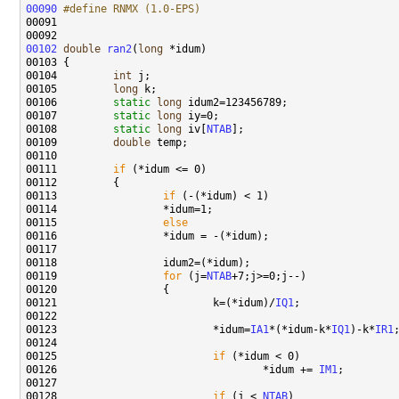
00090
#define RNMX (1.0-EPS)
00091 
00102
double
ran2
(
long
00104         
int
00105         
long
00106         
static
long
00107         
static
long
00108         
static
long
 iv[
NTAB
00109         
double
00111         
if
00113                 
if
00115                 
else
00119                 
for
 (j=
NTAB
00121                         k=(*idum)/
IQ1
00123                         *idum=
IA1
*(*idum-k*
IQ1
)-k*
IR1
00125                         
if
00126                                 *idum += 
IM1
00128                         
if
 (j < 
NTAB