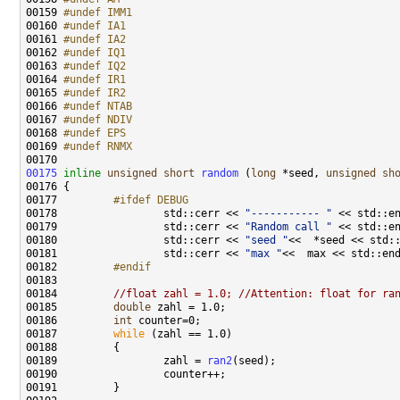
00159 
#undef IMM1
00160 
#undef IA1
00161 
#undef IA2
00162 
#undef IQ1
00163 
#undef IQ2
00164 
#undef IR1
00165 
#undef IR2
00166 
#undef NTAB
00167 
#undef NDIV
00168 
#undef EPS
00169 
#undef RNMX
00170 
00175
inline
unsigned
short
random
 (
long
 *seed, 
unsigned
sh
00177 
        #ifdef DEBUG 
00178 
                std::cerr << 
"----------- "
00179                 std::cerr << 
"Random call "
00180                 std::cerr << 
"seed "
00181                 std::cerr << 
"max "
00182 
        #endif 
00183 
00184         
//float zahl = 1.0; //Attention: float for ra
00185         
double
00186         
int
00187         
while
00189                 zahl = 
ran2