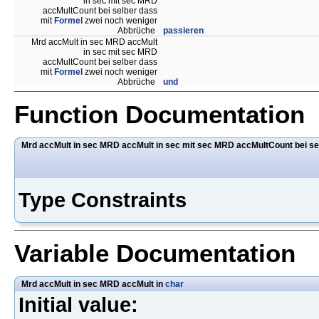
in sec mit sec MRD
accMultCount bei selber dass
mit
Formel
zwei noch weniger
Abbrüche
passieren
Mrd accMult in sec MRD accMult
in sec mit sec MRD
accMultCount bei selber dass
mit
Formel
zwei noch weniger
Abbrüche
und
Function Documentation
Mrd accMult in sec MRD accMult in sec mit sec MRD accMultCount bei s
Type Constraints
Variable Documentation
Mrd accMult in sec MRD accMult in
char
Initial value: