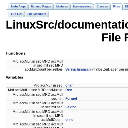
Main Page
Related Pages
Modules
Namespaces
Classes
Files
Di
File List
File Members
LinuxSrc/documentatio
File
Functions
Mrd accMult in sec MRD accMult
in sec mit sec MRD
accMultCount bei selber
Versuchsanzahl
(halbe Zeit, aber vier
Variables
Mrd accMult in sec
char
Mrd accMult in sec MRD accMult in
Rev
Mrd accMult in sec MRD accMult
in sec mit
Formel
Mrd accMult in sec MRD accMult
in sec mit sec
Faktor
Mrd accMult in sec MRD accMult
in sec mit sec MRD
accMultCount
ohne
Mrd accMult in sec MRD accMult